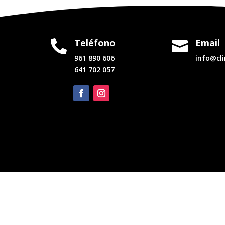
Teléfono
Email


961 890 606
info@cl
641 702 057