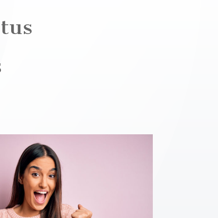
tus
s