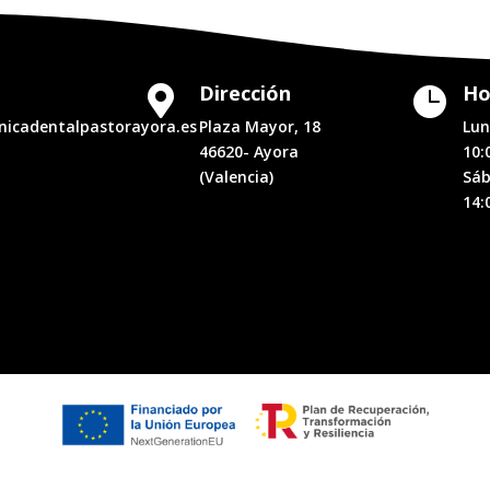
Dirección
Ho


inicadentalpastorayora.es
Plaza Mayor, 18
Lun
46620- Ayora
10:
(Valencia)
Sáb
14: