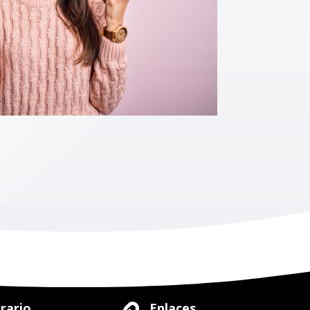
rario
Enlaces