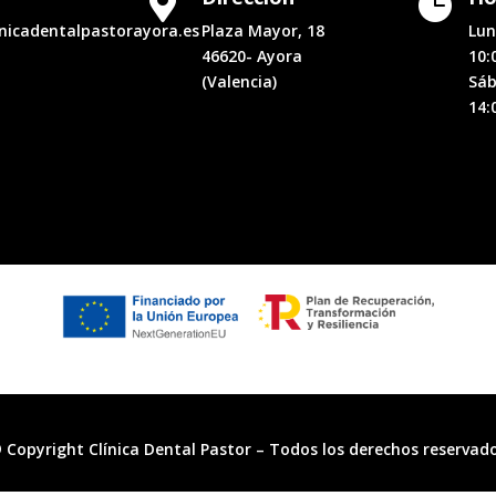


inicadentalpastorayora.es
Plaza Mayor, 18
Lun
46620- Ayora
10:
(Valencia)
Sáb
14:
 Copyright Clínica Dental Pastor – Todos los derechos reservad