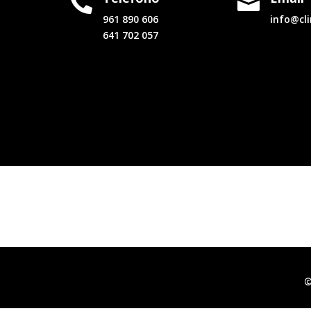


961 890 606
info@cl
641 702 057
©